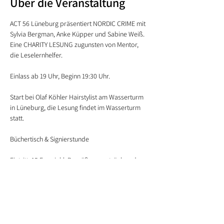
Über die Veranstaltung
ACT 56 Lüneburg präsentiert NORDIC CRIME mit 
Sylvia Bergman, Anke Küpper und Sabine Weiß.
Eine CHARITY LESUNG zugunsten von Mentor, 
die Leselernhelfer.
Einlass ab 19 Uhr, Beginn 19:30 Uhr.
Start bei Olaf Köhler Hairstylist am Wasserturm 
in Lüneburg, die Lesung findet im Wasserturm 
statt.
Büchertisch & Signierstunde
Eintritt: 15 Euro inkl. Begrüßungsgetränk und 
Fingerfood
Karten ab 18.10. im Salon am Wasserturm und 
unter 
ACT56@agoraclubtangent.de