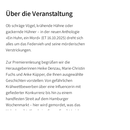
Über die Veranstaltung
Ob schräge Vögel, krähende Hähne oder 
gackernde Hühner – in der neuen Anthologie 
»Ein Huhn, ein Mord« (ET 16.10.2025) dreht sich 
alles um das Federvieh und seine mörderischen 
Verstrickungen. 
Zur Premierenlesung begrüßen wir die 
Herausgeberinnen Heike Denzau, Marie-Christin 
Fuchs und Anke Küpper, die Ihnen ausgewählte 
Geschichten vorstellen: Von gefährlichen 
Krähwettbewerben über eine Influencerin mit 
gefiederter Konkurrenz bis hin zu einem 
handfesten Streit auf dem Hamburger 
Wochenmarkt – hier wird gemordet, was das 
Huhn hergibt. Aber keine Sorge: Es gibt Leichen, 
doch keine toten Hühner! Ein Abend voller 
Humor und Spannung!